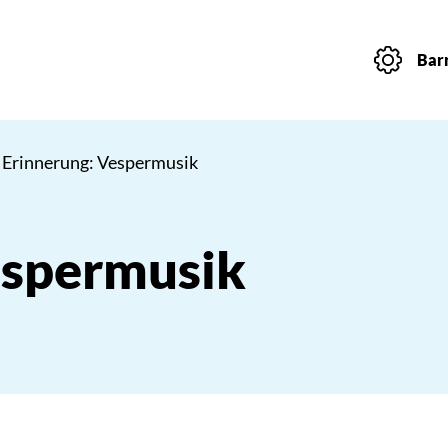
Barr
 Erinnerung: Vespermusik
espermusik