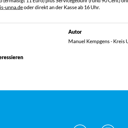
ro (ermäßigt 11 Euro) plus Servicegebühr (rund 90 Cent) on
eis-unna.de
oder direkt an der Kasse ab 16 Uhr.
Autor
Manuel Kempgens - Kreis 
eressieren