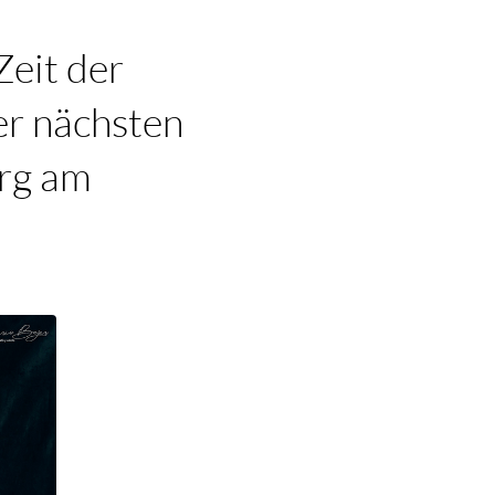
Zeit der
er nächsten
erg am