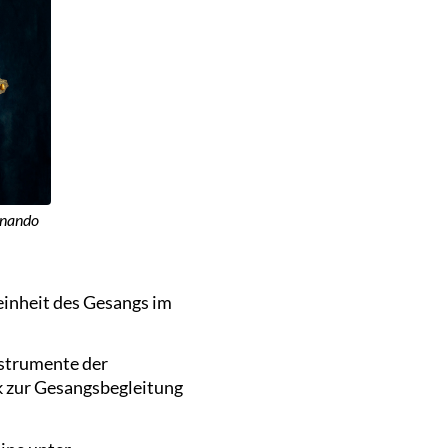
rnando
einheit des Gesangs im
strumente der
k zur Gesangsbegleitung