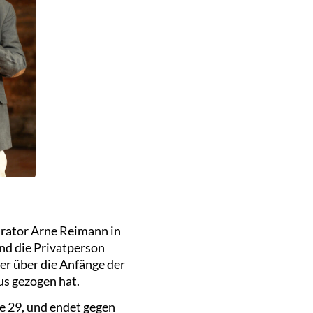
urator Arne Reimann in
nd die Privatperson
er über die Anfänge der
us gezogen hat.
 29, und endet gegen