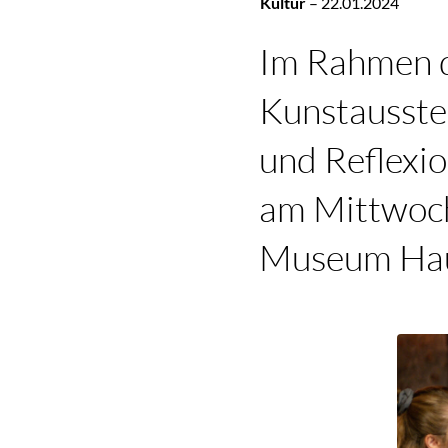
Kultur
–
22.01.2024
Im Rahmen d
Kunstausst
und Reflexio
am Mittwoch,
Museum Hau