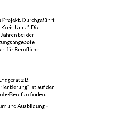
s Projekt. Durchgeführt
Kreis Unna“. Die
 Jahren bei der
tzungsangebote
n für Berufliche
Endgerät z.B.
ientierung“ ist auf der
ule-Beruf
zu finden.
kum und Ausbildung –