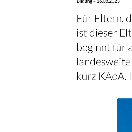
Bildung
–
16.08.2023
Für Eltern, 
ist dieser E
beginnt für 
landesweite 
kurz KAoA. I