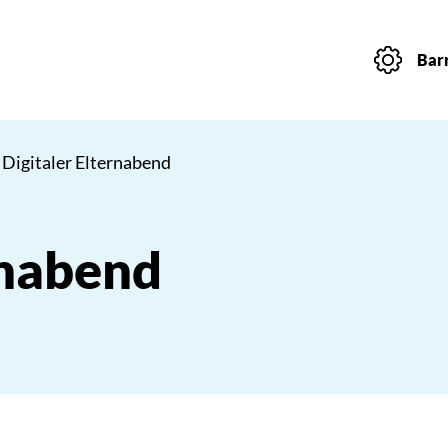
Barr
 Digitaler Elternabend
rnabend