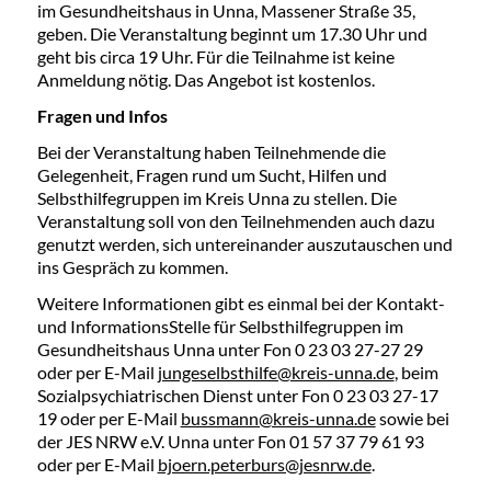
im Gesundheitshaus in Unna, Massener Straße 35,
geben. Die Veranstaltung beginnt um 17.30 Uhr und
geht bis circa 19 Uhr. Für die Teilnahme ist keine
Anmeldung nötig. Das Angebot ist kostenlos.
Fragen und Infos
Bei der Veranstaltung haben Teilnehmende die
Gelegenheit, Fragen rund um Sucht, Hilfen und
Selbsthilfegruppen im Kreis Unna zu stellen. Die
Veranstaltung soll von den Teilnehmenden auch dazu
genutzt werden, sich untereinander auszutauschen und
ins Gespräch zu kommen.
Weitere Informationen gibt es einmal bei der Kontakt-
und InformationsStelle für Selbsthilfegruppen im
Gesundheitshaus Unna unter Fon 0 23 03 27-27 29
oder per E-Mail
jungeselbsthilfe@kreis-unna.de
, beim
Sozialpsychiatrischen Dienst unter Fon 0 23 03 27-17
19 oder per E-Mail
bussmann@kreis-unna.de
sowie bei
der JES NRW e.V. Unna unter Fon 01 57 37 79 61 93
oder per E-Mail
bjoern.peterburs@jesnrw.de
.