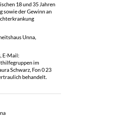
ischen 18 und 35 Jahren
ng sowie der Gewinn an
Suchterkrankung
dheitshaus Unna,
, E-Mail:
sthilfegruppen im
aura Schwarz, Fon 0 23
ertraulich behandelt.
nna