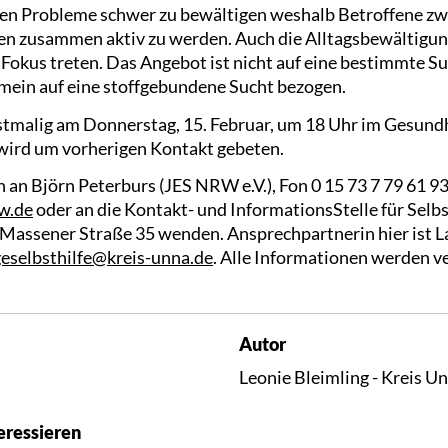
nen Probleme schwer zu bewältigen weshalb Betroffene zw
ben zusammen aktiv zu werden. Auch die Alltagsbewältigu
n Fokus treten. Das Angebot ist nicht auf eine bestimmte 
emein auf eine stoffgebundene Sucht bezogen.
erstmalig am Donnerstag, 15. Februar, um 18 Uhr im Gesun
wird um vorherigen Kontakt gebeten.
h an Björn Peterburs (JES NRW e.V.), Fon 0 15 73 7 79 61 93
w.de
oder an die Kontakt- und InformationsStelle für Selb
assener Straße 35 wenden. Ansprechpartnerin hier ist L
eselbsthilfe@kreis-unna.de
. Alle Informationen werden v
Autor
Leonie Bleimling - Kreis U
eressieren