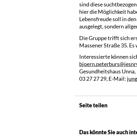
sind diese suchtbezoge
hier die Möglichkeit ha
Lebensfreude soll in de
ausgelegt, sondern allg
Die Gruppe trifft sich 
Massener Straße 35. Es 
Interessierte können sic
bjoern.peterburs@jesnr
Gesundheitshaus Unna, M
03 27 27 29, E-Mail:
jung
Seite teilen
Das könnte Sie auch int