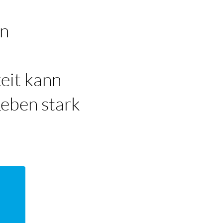
in
eit kann
Leben stark