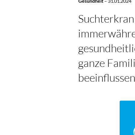
Gesundheit
–
31.01.2024
Suchterkran
immerwähren
gesundheitl
ganze Famili
beeinflussen