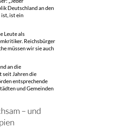
er: „Jeder
lik Deutschland an den
t, ist ein
e Leute als
emkritiker. Reichsbürger
che müssen wir sie auch
nd an die
 seit Jahren die
hörden entsprechende
 Städten und Gemeinden
chsam – und
pien