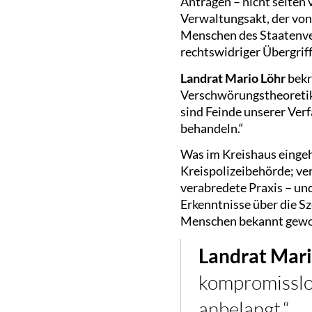
Anträgen – nicht selten
Verwaltungsakt, der vo
Menschen des Staatenve
rechtswidriger Übergriff
Landrat Mario Löhr
bekr
Verschwörungstheoretiker
sind Feinde unserer Ver
behandeln.“
Was im Kreishaus eingeh
Kreispolizeibehörde; ver
verabredete Praxis – un
Erkenntnisse über die S
Menschen bekannt geword
Landrat Mari
kompromisslos
anbelangt.“