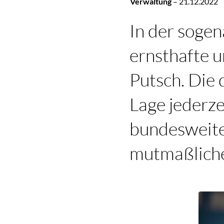
Verwaltung
–
21.12.2022
In der soge
ernsthafte u
Putsch. Die 
Lage jederze
bundesweite
mutmaßliche