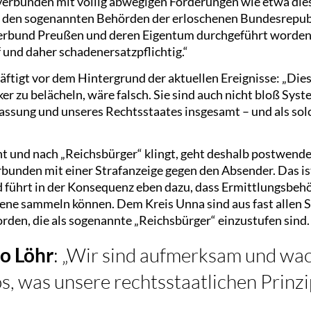
 verbunden mit völlig abwegigen Forderungen wie etwa dies
n den sogenannten Behörden der erloschenen Bundesrepub
rbund Preußen und deren Eigentum durchgeführt worden is
 und daher schadenersatzpflichtig.“
äftigt vor dem Hintergrund der aktuellen Ereignisse: „Dies
 zu belächeln, wäre falsch. Sie sind auch nicht bloß Syst
fassung und unseres Rechtsstaates insgesamt – und als sol
t und nach „Reichsbürger“ klingt, geht deshalb postwende
bunden mit einer Strafanzeige gegen den Absender. Das ist
d führt in der Konsequenz eben dazu, dass Ermittlungsbe
zene sammeln können. Dem Kreis Unna sind aus fast allen
en, die als sogenannte „Reichsbürger“ einzustufen sind.
o Löhr
: „Wir sind aufmerksam und wa
, was unsere rechtsstaatlichen Prinzi