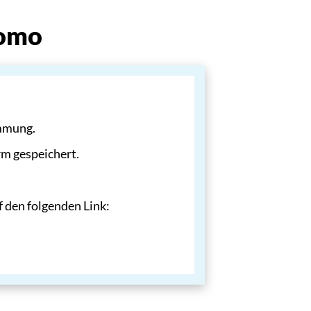
tomo
immung.
rm gespeichert.
f den folgenden Link: