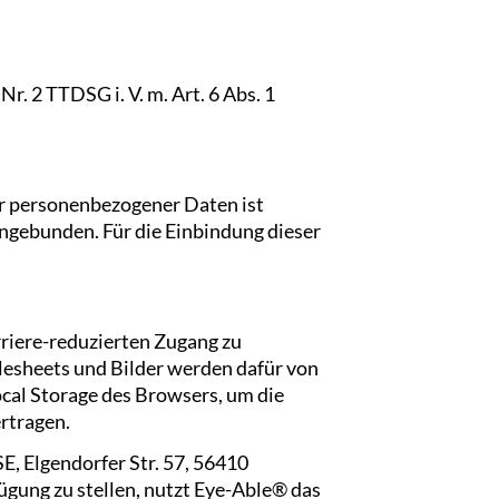
r. 2 TTDSG i. V. m. Art. 6 Abs. 1
r personenbezogener Daten ist
ingebunden. Für die Einbindung dieser
riere-reduzierten Zugang zu
lesheets und Bilder werden dafür von
cal Storage des Browsers, um die
ertragen.
, Elgendorfer Str. 57, 56410
gung zu stellen, nutzt Eye-Able® das