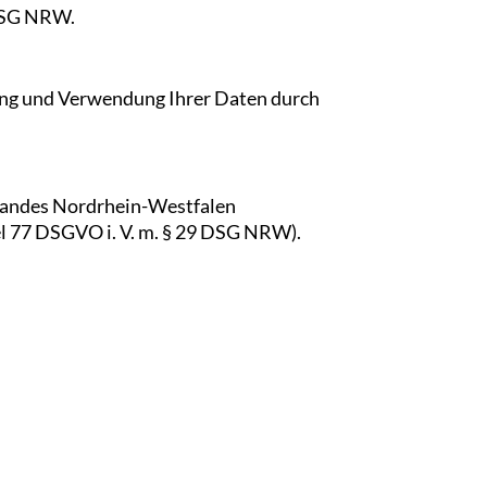
 DSG NRW.
ung und Verwendung Ihrer Daten durch
 Landes Nordrhein-Westfalen
el 77 DSGVO i. V. m. § 29 DSG NRW).