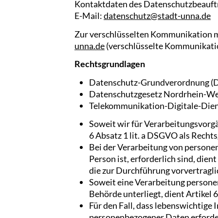
Kontaktdaten des Datenschutzbeauft
E-Mail:
datenschutz@stadt-unna.de
Zur verschlüsselten Kommunikation m
unna.de
(verschlüsselte Kommunikation
Rechtsgrundlagen
Datenschutz-Grundverordnung 
Datenschutzgesetz Nordrhein-W
Telekommunikation-Digitale-Die
Soweit wir für Verarbeitungsvorgä
6 Absatz 1 lit. a DSGVO als Recht
Bei der Verarbeitung von personen
Person ist, erforderlich sind, die
die zur Durchführung vorvertragl
Soweit eine Verarbeitung personen
Behörde unterliegt, dient Artikel 
Für den Fall, dass lebenswichtige
personenbezogener Daten erforderl