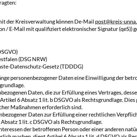
ragten:
it der Kreisverwaltung können De-Mail
post@kreis-unna.
 / E-Mail mit qualifiziert elektronischer Signatur (qeS)) 
(DSGVO)
estfalen (DSG NRW)
nste-Datenschutz-Gesetz (TDDDG)
nge personenbezogener Daten eine Einwilligung der betrof
sgrundlage.
bezogenen Daten, die zur Erfüllung eines Vertrages, desse
nt Artikel 6 Absatz 1 lit. b DSGVO als Rechtsgrundlage. Dies
icher Maßnahmen erforderlich sind.
bezogener Daten zur Erfüllung einer rechtlichen Verpflicht
6 Absatz 1 lit. c DSGVO als Rechtsgrundlage.
 Interessen der betroffenen Person oder einer anderen nat
ich machen, dient Artikel 6 Absatz 1 lit. d DSGVO als Re