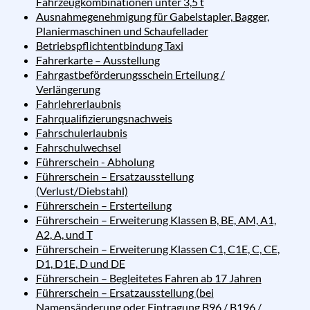
Fahrzeugkombinationen unter 3,5 t
Ausnahmegenehmigung für Gabelstapler, Bagger,
Planiermaschinen und Schaufellader
Betriebspflichtentbindung Taxi
Fahrerkarte – Ausstellung
Fahrgastbeförderungsschein Erteilung /
Verlängerung
Fahrlehrerlaubnis
Fahrqualifizierungsnachweis
Fahrschulerlaubnis
Fahrschulwechsel
Führerschein - Abholung
Führerschein – Ersatzausstellung
(Verlust/Diebstahl)
Führerschein – Ersterteilung
Führerschein – Erweiterung Klassen B, BE, AM, A1,
A2, A, und T
Führerschein – Erweiterung Klassen C1, C1E, C, CE,
D1, D1E, D und DE
Führerschein – Begleitetes Fahren ab 17 Jahren
Führerschein – Ersatzausstellung (bei
Namensänderung oder Eintragung B96 / B196 /