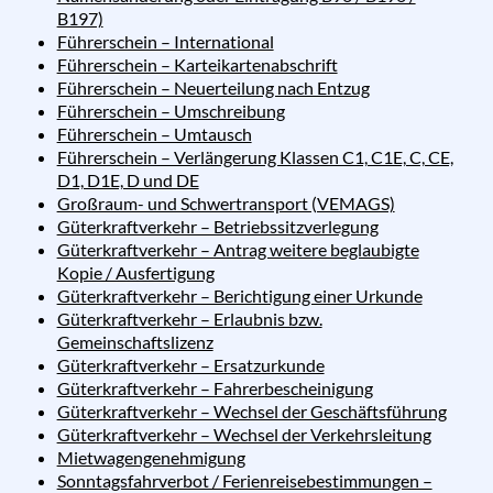
B197)
Führerschein – International
Führerschein – Karteikartenabschrift
Führerschein – Neuerteilung nach Entzug
Führerschein – Umschreibung
Führerschein – Umtausch
Führerschein – Verlängerung Klassen C1, C1E, C, CE,
D1, D1E, D und DE
Großraum- und Schwertransport (VEMAGS)
Güterkraftverkehr – Betriebssitzverlegung
Güterkraftverkehr – Antrag weitere beglaubigte
Kopie / Ausfertigung
Güterkraftverkehr – Berichtigung einer Urkunde
Güterkraftverkehr – Erlaubnis bzw.
Gemeinschaftslizenz
Güterkraftverkehr – Ersatzurkunde
Güterkraftverkehr – Fahrerbescheinigung
Güterkraftverkehr – Wechsel der Geschäftsführung
Güterkraftverkehr – Wechsel der Verkehrsleitung
Mietwagengenehmigung
Sonntagsfahrverbot / Ferienreisebestimmungen –