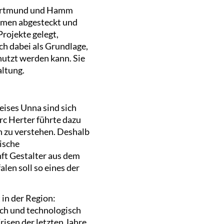
 Dortmund und Hamm
ahmen abgesteckt und
rojekte gelegt,
h dabei als Grundlage,
nutzt werden kann. Sie
altung.
ises Unna sind sich
rc Herter führte dazu
n zu verstehen. Deshalb
ische
ft Gestalter aus dem
len soll so eines der
in der Region:
sch und technologisch
risen der letzten Jahre