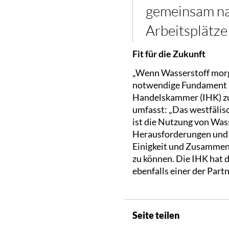
gemeinsam na
Arbeitsplätze
Fit für die Zukunft
„Wenn Wasserstoff morge
notwendige Fundament le
Handelskammer (IHK) zu
umfasst: „Das westfälis
ist die Nutzung von Wass
Herausforderungen und a
Einigkeit und Zusammena
zu können. Die IHK hat d
ebenfalls einer der Partn
Seite teilen