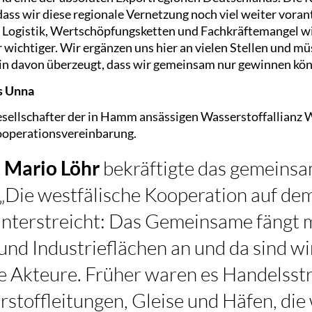
dass wir diese regionale Vernetzung noch viel weiter vor
 Logistik, Wertschöpfungsketten und Fachkräftemangel wir
wichtiger. Wir ergänzen uns hier an vielen Stellen und m
 bin davon überzeugt, dass wir gemeinsam nur gewinnen kön
s Unna
esellschafter der in Hamm ansässigen Wasserstoffallianz 
ooperationsvereinbarung.
 Mario Löhr
bekräftigte das gemeins
„Die westfälische Kooperation auf de
nterstreicht: Das Gemeinsame fängt m
 und Industrieflächen an und da sind
 Akteure. Früher waren es Handelsst
rstoffleitungen, Gleise und Häfen, die 