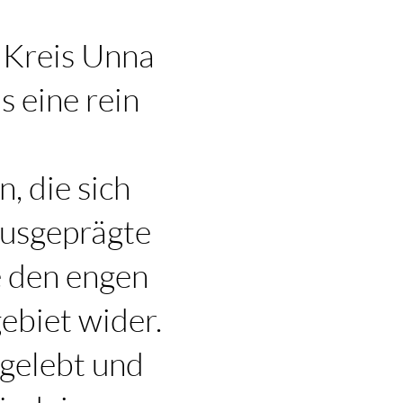
Kreis Unna
s eine rein
, die sich
ausgeprägte
e den engen
ebiet wider.
gelebt und