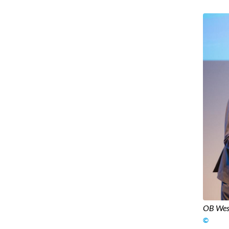
OB West
©