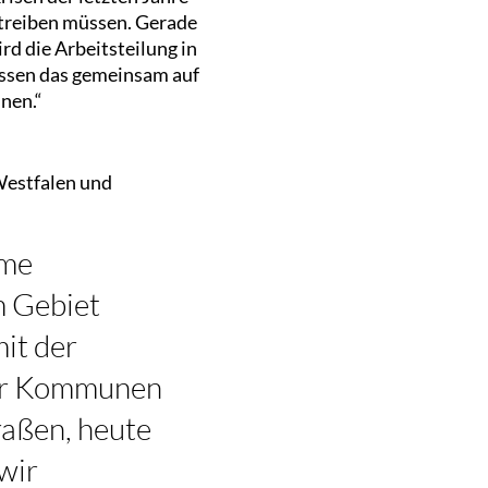
antreiben müssen. Gerade
d die Arbeitsteilung in
üssen das gemeinsam auf
nen.“
Westfalen und
ame
m Gebiet
it der
 wir Kommunen
raßen, heute
wir