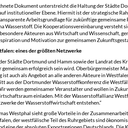
ichnete Dokument unterstreicht die Haltung der Städte
uf institutioneller Ebene. Hiermit ist der strategische R
ansparente Arbeitsgrundlage für zukünftige gemeinsame P
 Wasserstoff. Die Kooperationsvereinbarung versteht sic
nsbesondere Akteuren aus Wirtschaft und Wissenschaft, ge
 Inspiration und Motivation zur gemeinsamen Zukunftsgest
tfalen: eines der größten Netzwerke
der Städte Dortmund und Hamm sowie der Landrat des Kre
ur gemeinsam erfolgreich sein wird. Oberbürgermeister Ma
 ist auch als Angebot an alle anderen Akteure in Westfale
hritt aus der Dortmunder Wasserstoffkonferenz die Westfäl
ir werden gemeinsamer Veranstalter und wollen in Zukun
rtschaftsraum einladen. Mit der Wasserstoffallianz Westfa
zwerke der Wasserstoffwirtschaft entstehen.“
as Westphal sieht große Vorteile in der Zusammenarbeit 
alen, der westfälische Teil des Ruhrgebiets sind ökonomi
ind eine der absoluten Exportregionen Deutschlands. Die K