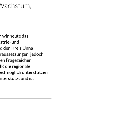
 Wachstum,
n wir heute das
strie- und
d den Kreis Unna
oraussetzungen, jedoch
len Fragezeichen,
K die regionale
bestmöglich unterstützen
nterstützt und ist