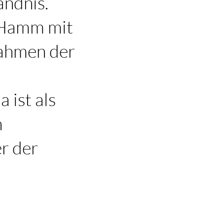
ändnis.
 Hamm mit
Rahmen der
 ist als
n
r der