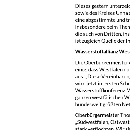
Dieses gestern unterze
sowie des Kreises Unna a
eine abgestimmte und tr
insbesondere beim Thema
die auch von Dritten, i
ist zugleich Quelle der
Wasserstoffallianz Wes
Die Oberbürgermeister 
einig, dass Westfalen n
aus: „Diese Vereinbarung
wird jetzt im ersten Sc
Wasserstoffkonferenz. W
ganzen westfälischen Wi
bundesweit größten Net
Oberbürgermeister Thom
„Südwestfalen, Ostwestf
stark verflochten. Wir s