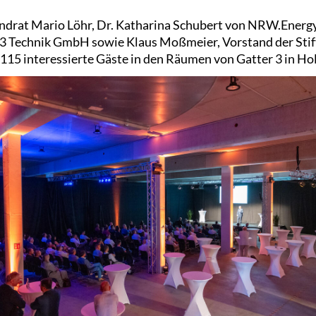
drat Mario Löhr, Dr. Katharina Schubert von NRW.Energ
3 Technik GmbH sowie Klaus Moßmeier, Vorstand der Stif
15 interessierte Gäste in den Räumen von Gatter 3 in Ho