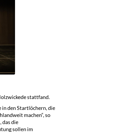
olzwickede stattfand.
 in den Startlöchern, die
chlandweit machen“, so
, das die
tung sollen im