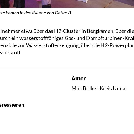
te kamen in den Räume von Gatter 3.
ilnehmer etwa über das H2-Cluster in Bergkamen, über di
durch ein wasserstofffähiges Gas- und Dampfturbinen-Kra
enziale zur Wasserstofferzeugung, über die H2-Powerplan
serstoff.
Autor
Max Rolke - Kreis Unna
eressieren