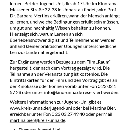
lernen. Bei der Jugend-Uni, die ab 17 Uhr im Kinorama
Massener Straße 32-38 in Unna stattfindet, wird Prof.
Dr. Barbara Mertins erklären, wann der Mensch anfängt
zu lernen, und welche Bedingungen erfüllt sein müssen,
um gut und nachhaltig Wissen behalten zu können.
Hier zeigt sich, warum Lernen an sich
überlebensnotwendig ist und Teilnehmenden werden
anhand kleiner praktischer Übungen unterschiedliche
Lernzustände nähergebracht.
Zur Ergänzung werden Bezüge zu dem Film „Raum“
hergestellt, der nach dem Vortrag gezeigt wird. Die
Teilnahme an der Veranstaltung ist kostenlos. Die
Eintrittskarten für den Film und den Vortrag gibt es an
der Kinokasse oder können vorab unter Fon 0 23 03 1
57 28 oder unter info@kino-unna.de reserviert werden.
Weitere Informationen zur Jugend-Uni gibt es
www.kreis-unna.de/jugend-uni
oder bei Martina Bier,
erreichbar unter Fon 0 23 03 27 49 40 oder per Mail
martina.bier@kreis-unna.de
.
Flyer zur Jugend-Uni