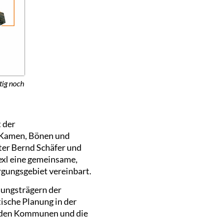
ig noch
 der
Kamen, Bönen und
er Bernd Schäfer und
xl eine gemeinsame,
rgungsgebiet vereinbart.
dungsträgern der
ische Planung in der
n den Kommunen und die