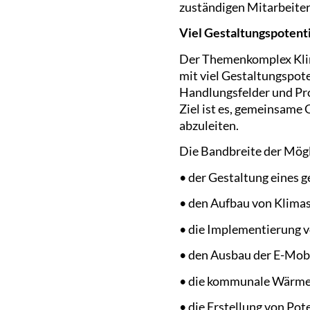
zuständigen Mitarbeiter
Viel Gestaltungspotenti
Der Themenkomplex Klim
mit viel Gestaltungspote
Handlungsfelder und Pro
Ziel ist es, gemeinsame
abzuleiten.
Die Bandbreite der Mögli
• der Gestaltung eines
• den Aufbau von Klima
• die Implementierung 
• den Ausbau der E-Mobi
• die kommunale Wärme
• die Erstellung von Po