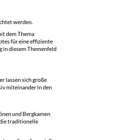
chtet werden.
v mit dem Thema
es für eine effiziente
g in diesem Themenfeld
r lassen sich große
siv miteinander in den
, Bönen und Bergkamen
e traditionelle