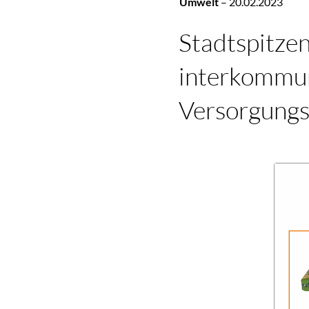
Umwelt
–
20.02.2023
Stadtspitze
interkommun
Versorgungs