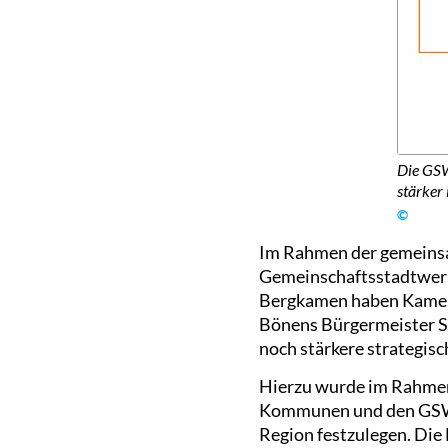
Die GSW
stärker
©
Im Rahmen der gemeinsa
Gemeinschaftsstadtwer
Bergkamen haben Kamens
Bönens Bürgermeister S
noch stärkere strategis
Hierzu wurde im Rahmen 
Kommunen und den GSW ei
Region festzulegen. Die