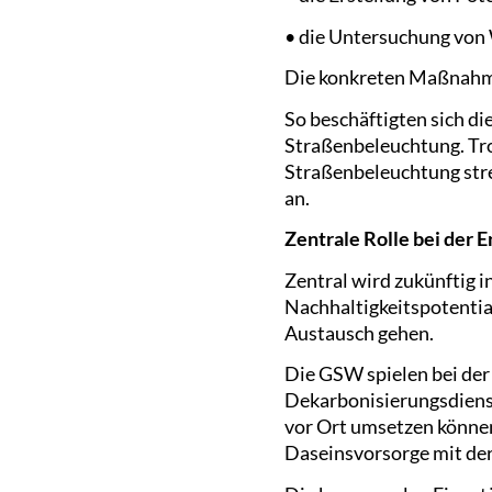
• die Untersuchung von
Die konkreten Maßnahme
So beschäftigten sich di
Straßenbeleuchtung. Trot
Straßenbeleuchtung str
an.
Zentrale Rolle bei der
Zentral wird zukünftig
Nachhaltigkeitspotential
Austausch gehen.
Die GSW spielen bei der
Dekarbonisierungsdienst
vor Ort umsetzen können
Daseinsvorsorge mit der