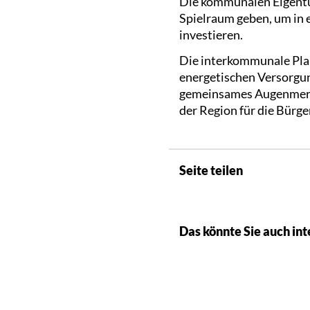
Die kommunalen Eigentü
Spielraum geben, um in e
investieren.
Die interkommunale Plan
energetischen Versorgun
gemeinsames Augenmerk a
der Region für die Bürger
Seite teilen
Das könnte Sie auch int