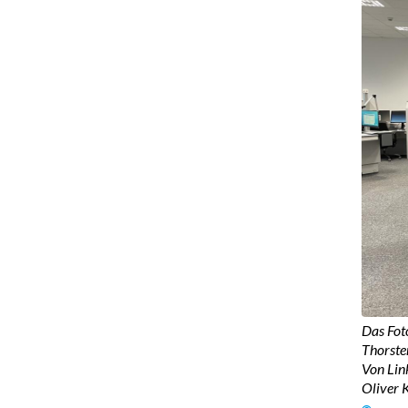
Das Foto
Thorsten
Von Lin
Oliver 