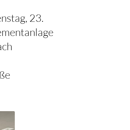
nstag, 23.
ementanlage
ach
aße