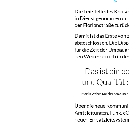
©
Die Leitstelle des Krei
in Dienst genommen und 
der Florianstraße zurüc
Damit ist das Erste von 
abgeschlossen. Die Dis
für die Zeit der Umbaua
den Weiterbetrieb in der 
„Das ist ein e
und Qualität 
- Martin Weber, Kreisbrandmeister
Über die neue Kommunik
Amtsleitungen, Funk, eCa
neuen Einsatzleitsystem