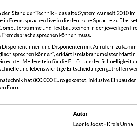
den Stand der Technik – das alte System war seit 2010 im 
 in Fremdsprachen live in die deutsche Sprache zu überse
r Computerstimme und Textbausteinen in der jeweiligen F
se Fremdsprache sprechen können muss.
n Disponentinnen und Disponenten mit Anrufern zu kommu
isch sprechen können“, erklärt Kreisbrandmeister Martin 
ein echter Meilenstein für die Erhöhung der Schnelligkeit 
n schnelle und lebenswichtige Entscheidungen getroffen w
technik hat 800.000 Euro gekostet, inklusive Einbau der 
ion Euro.
Autor
Leonie Joost - Kreis Unna