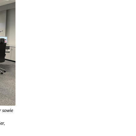
r sowie
er,