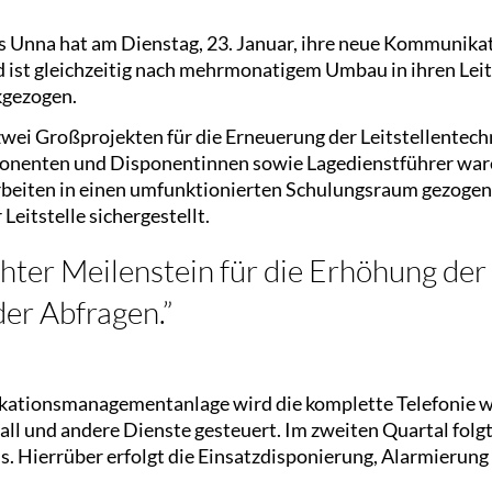
ses Unna hat am Dienstag, 23. Januar, ihre neue Kommun
ist gleichzeitig nach mehrmonatigem Umbau in ihren Leit
kgezogen.
zwei Großprojekten für die Erneuerung der Leitstellentech
ponenten und Disponentinnen sowie Lagedienstführer wa
rbeiten in einen umfunktionierten Schulungsraum gezogen
Leitstelle sichergestellt.
chter Meilenstein für die Erhöhung der
der Abfragen.”
ationsmanagementanlage wird die komplette Telefonie w
ll und andere Dienste gesteuert. Im zweiten Quartal folgt
s. Hierrüber erfolgt die Einsatzdisponierung, Alarmieru