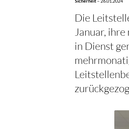
Sicherheit
–
26.01.2024
Die Leitstel
Januar, ihr
in Dienst ge
mehrmonati
Leitstellenb
zurückgezog