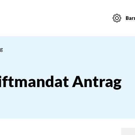
Barr
ag
iftmandat Antrag