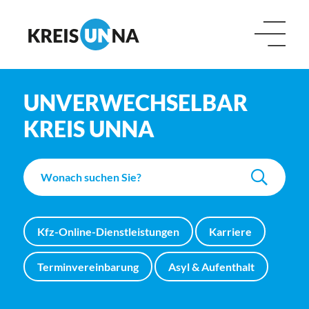
UNVERWECHSELBAR
KREIS UNNA
Kfz-Online-Dienstleistungen
Karriere
Terminvereinbarung
Asyl & Aufenthalt