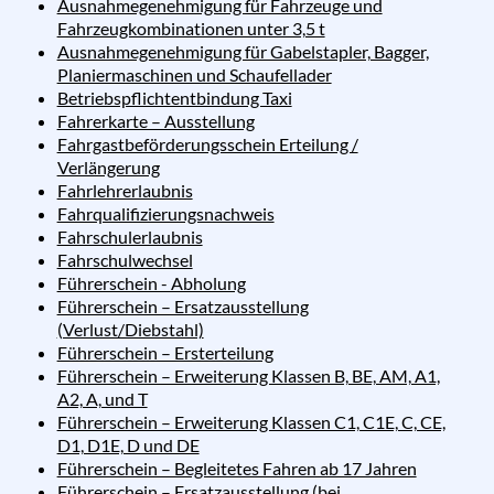
Ausnahmegenehmigung für Fahrzeuge und
Fahrzeugkombinationen unter 3,5 t
Ausnahmegenehmigung für Gabelstapler, Bagger,
Planiermaschinen und Schaufellader
Betriebspflichtentbindung Taxi
Fahrerkarte – Ausstellung
Fahrgastbeförderungsschein Erteilung /
Verlängerung
Fahrlehrerlaubnis
Fahrqualifizierungsnachweis
Fahrschulerlaubnis
Fahrschulwechsel
Führerschein - Abholung
Führerschein – Ersatzausstellung
(Verlust/Diebstahl)
Führerschein – Ersterteilung
Führerschein – Erweiterung Klassen B, BE, AM, A1,
A2, A, und T
Führerschein – Erweiterung Klassen C1, C1E, C, CE,
D1, D1E, D und DE
Führerschein – Begleitetes Fahren ab 17 Jahren
Führerschein – Ersatzausstellung (bei