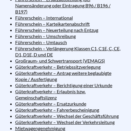
Namensänderung oder Eintragung B96 / B196 /
B197)
Führerschein – International
Führerschein – Karteikartenabschrift
Führerschein – Neuerteilung nach Entzug
Führerschein – Umschreibung
Führerschein – Umtausch
Führerschein – Verlängerung Klassen C1, C1E, C, CE,
D1, D1E, D und DE
Großraum- und Schwertransport (VEMAGS)
Güterkraftverkehr – Betriebssitzverlegung
Güterkraftverkehr – Antrag weitere beglaubigte
Kopie / Ausfertigung
Güterkraftverkehr – Berichtigung einer Urkunde
Güterkraftverkehr – Erlaubnis bzw.
Gemeinschaftslizenz
Güterkraftverkehr – Ersatzurkunde
Güterkraftverkehr – Fahrerbescheinigung
Güterkraftverkehr – Wechsel der Geschäftsführung
Güterkraftverkehr – Wechsel der Verkehrsleitung
Mietwagengenehmigung