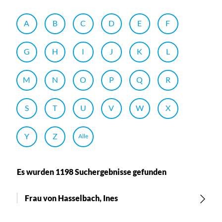
A
B
C
D
E
F
G
H
I
J
K
L
M
N
O
P
Q
R
S
T
U
V
W
X
Y
Z
Alle
Es wurden 1198 Suchergebnisse gefunden
Frau von Hasselbach, Ines