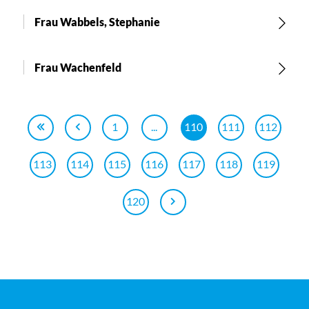
Frau Wabbels, Stephanie
Frau Wachenfeld
1
...
110
111
112
113
114
115
116
117
118
119
120