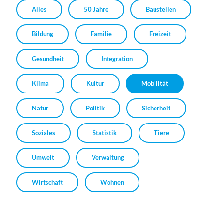
Alles
50 Jahre
Baustellen
Bildung
Familie
Freizeit
Gesundheit
Integration
Klima
Kultur
Mobilität
Natur
Politik
Sicherheit
Soziales
Statistik
Tiere
Umwelt
Verwaltung
Wirtschaft
Wohnen